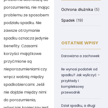
porozumienia, nie mając
Ochrona dłużnika
(5)
problemu ze sposobem
Spadek
(19)
podziału spadku. Nie
zawsze otrzymanie
spadku oznacza jedynie
OSTATNIE WPISY
benefity. Czasami
korzyści majątkowe
Darowizna a zachowek
przyćmione są
nieporozumieniami czy
Ile wynosi podatek od
spadku? Jak wyliczyć –
wręcz waśnią między
przykłady i
spadkobiercami. Jeśli
kompleksowy
nie dojdzie między nimi
przewodnik
do porozumienia,
Dział spadku, a długi
wówczas konieczny jest