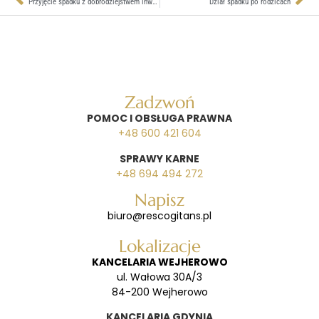
Przyjęcie spadku z dobrodziejstwem inwentarza
Dział spadku po rodzicach
Zadzwoń
POMOC I OBSŁUGA PRAWNA
+48 600 421 604
SPRAWY KARNE
+48 694 494 272
Napisz
biuro@rescogitans.pl
Lokalizacje
KANCELARIA WEJHEROWO
ul. Wałowa 30A/3
84-200 Wejherowo
KANCELARIA GDYNIA