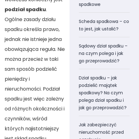
spadkowe
podział spadku
.
Ogólne zasady działu
Scheda spadkowa – co
spadku określa prawo,
to jest, jak ustalić?
jednak nie istnieje jedna
Sądowy dział spadku –
obowiązująca reguła. Nie
na czym polega i jak
można przecież w taki
go przeprowadzić?
sam sposób podzielić
Dział spadku – jak
pieniędzy i
podzielić majątek
nieruchomości. Podział
spadkowy? Na czym
spadku jest więc zależny
polega dział spadku i
jak go przeprowadzić?
od różnych okoliczności i
czynników, wśród
Jak zabezpieczyć
których najistotniejszy
nieruchomość przed
jest skład spadku.