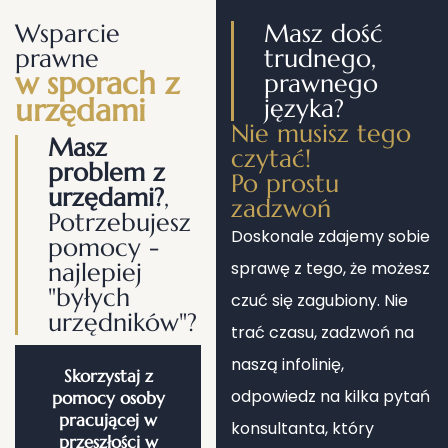
Wsparcie
Masz dość
prawne
trudnego,
w sporach z
prawnego
urzędami
języka?
Nie musisz tego
Masz
czytać!
problem z
Po prostu
urzędami?
,
zadzwoń
Potrzebujesz
Doskonale zdajemy sobie
pomocy -
najlepiej
sprawę z tego, że możesz
"byłych
czuć się zagubiony. Nie
urzędników"?
trać czasu, zadzwoń na
naszą infolinię,
Skorzystaj z
odpowiedz na kilka pytań
pomocy osoby
pracującej w
konsultanta, który
przeszłości w