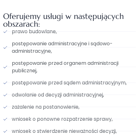
Oferujemy usługi w następujących
obszarach:
prawo budowlane,
postępowanie administracyjne i sądowo-
administracyjne,
postępowanie przed organem administracji
publicznej,
postępowanie przed sądem administracyjnym,
odwołanie od decyzji administracyjnej,
zażalenie na postanowienie,
wniosek o ponowne rozpatrzenie sprawy,
wniosek o stwierdzenie nieważności decyzji,