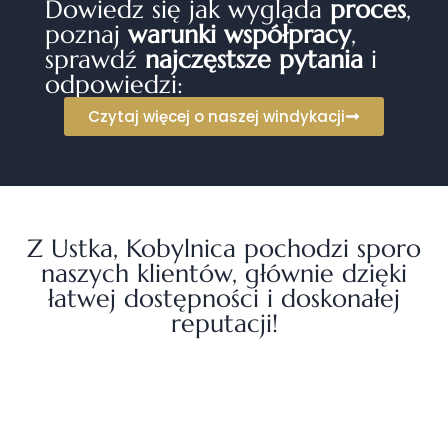
Dowiedz się jak wygląda
proces
,
poznaj
warunki współpracy
,
sprawdź
najczęstsze pytania
i
odpowiedzi:
Czytaj więcej o naszej windykacji
Z Ustka, Kobylnica pochodzi sporo
naszych klientów, głównie dzięki
łatwej dostępności i doskonałej
reputacji!