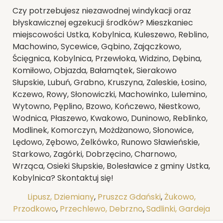
Czy potrzebujesz niezawodnej windykacji oraz
błyskawicznej egzekucji środków? Mieszkaniec
miejscowości Ustka, Kobylnica, Kuleszewo, Reblino,
Machowino, Sycewice, Gąbino, Zajączkowo,
Ścięgnica, Kobylnica, Przewłoka, Widzino, Dębina,
Komiłowo, Objazda, Bałamątek, Sierakowo
Słupskie, Lubuń, Grabno, Kruszyna, Zaleskie, Łosino,
Kczewo, Rowy, Słonowiczki, Machowinko, Lulemino,
Wytowno, Pęplino, Bzowo, Kończewo, Niestkowo,
Wodnica, Płaszewo, Kwakowo, Duninowo, Reblinko,
Modlinek, Komorczyn, Możdżanowo, Słonowice,
Lędowo, Zębowo, Żelkówko, Runowo Sławieńskie,
Starkowo, Zagórki, Dobrzęcino, Charnowo,
Wrząca, Osieki Słupskie, Bolesławice z gminy Ustka,
Kobylnica? Skontaktuj się!
Lipusz, Dziemiany
,
Pruszcz Gdański
,
Żukowo,
Przodkowo
,
Przechlewo, Debrzno
,
Sadlinki, Gardeja