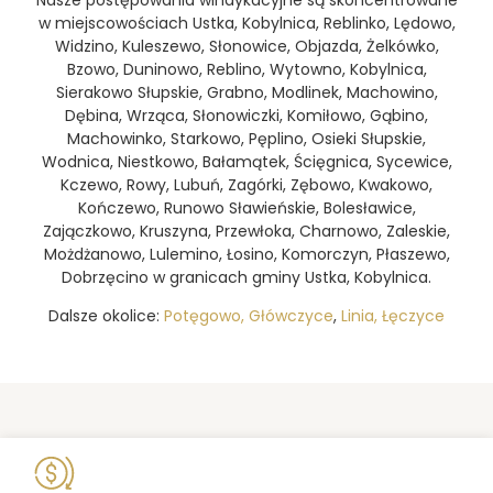
w miejscowościach Ustka, Kobylnica, Reblinko, Lędowo,
Widzino, Kuleszewo, Słonowice, Objazda, Żelkówko,
Bzowo, Duninowo, Reblino, Wytowno, Kobylnica,
Sierakowo Słupskie, Grabno, Modlinek, Machowino,
Dębina, Wrząca, Słonowiczki, Komiłowo, Gąbino,
Machowinko, Starkowo, Pęplino, Osieki Słupskie,
Wodnica, Niestkowo, Bałamątek, Ścięgnica, Sycewice,
Kczewo, Rowy, Lubuń, Zagórki, Zębowo, Kwakowo,
Kończewo, Runowo Sławieńskie, Bolesławice,
Zajączkowo, Kruszyna, Przewłoka, Charnowo, Zaleskie,
Możdżanowo, Lulemino, Łosino, Komorczyn, Płaszewo,
Dobrzęcino w granicach gminy Ustka, Kobylnica.
Dalsze okolice:
Potęgowo, Główczyce
,
Linia, Łęczyce