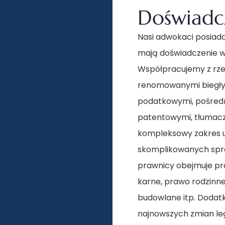
Doświadc
Nasi adwokaci posiada
mają doświadczenie w
Współpracujemy z rze
renomowanymi biegły
podatkowymi, pośredn
patentowymi, tłumacz
kompleksowy zakres u
skomplikowanych spra
prawnicy obejmuje pr
karne, prawo rodzinn
budowlane itp. Dodat
najnowszych zmian legi