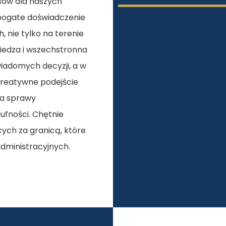
esów dla naszych
 bogate doświadczenie
nie tylko na terenie
iedza i wszechstronna
adomych decyzji, a w
kreatywne podejście
wa sprawy
ufności. Chętnie
ych za granicą, które
dministracyjnych.