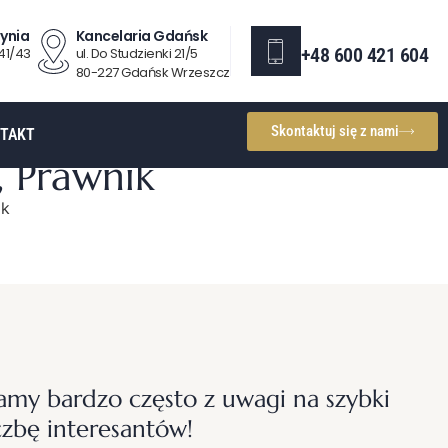
ynia
Kancelaria Gdańsk
+48 600 421 604
 41/43
ul. Do Studzienki 21/5
80-227 Gdańsk Wrzeszcz
Skontaktuj się z nami
TAKT
 Prawnik
ik
y bardzo często z uwagi na szybki
czbę interesantów!