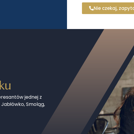
Nie czekaj, zapyta
ku
eresantów jednej z
 Jabłówko, Smoląg,