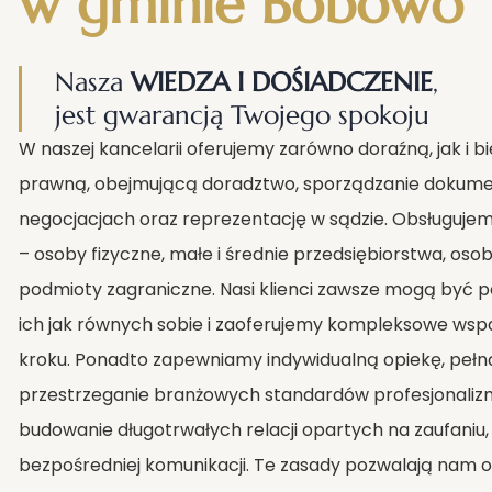
w gminie Bobowo
Nasza
WIEDZA I DOŚIADCZENIE
,
jest gwarancją Twojego spokoju
W naszej kancelarii oferujemy zarówno doraźną, jak i 
prawną, obejmującą doradztwo, sporządzanie dokumen
negocjacjach oraz reprezentację w sądzie. Obsługujem
– osoby fizyczne, małe i średnie przedsiębiorstwa, os
podmioty zagraniczne. Nasi klienci zawsze mogą być p
ich jak równych sobie i zaoferujemy kompleksowe wsp
kroku. Ponadto zapewniamy indywidualną opiekę, pełną
przestrzeganie branżowych standardów profesjonaliz
budowanie długotrwałych relacji opartych na zaufaniu, p
bezpośredniej komunikacji. Te zasady pozwalają nam o