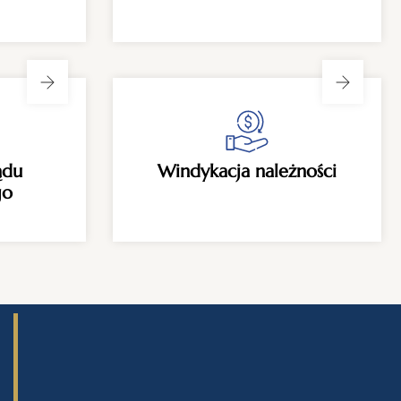
ądu
Windykacja należności
go