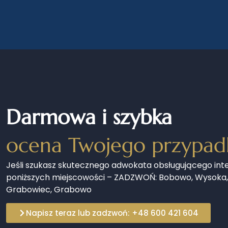
Darmowa i szybka
ocena Twojego przypad
Jeśli szukasz skutecznego adwokata obsługującego int
poniższych miejscowości – ZADZWOŃ: Bobowo, Wysoka,
Grabowiec, Grabowo
Napisz teraz lub zadzwoń: +48 600 421 604