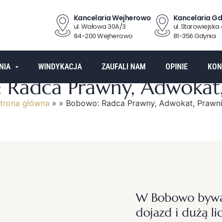
Kancelaria Wejherowo
Kancelaria Gd
ul. Wałowa 30A/3
ul. Starowiejska
84-200 Wejherowo
81-356 Gdynia
NIA
WINDYKACJA
ZAUFALI NAM
OPINIE
KON
 Radca Prawny, Adwokat,
trona główna
»
»
Bobowo: Radca Prawny, Adwokat, Prawn
W Bobowo bywam
dojazd i dużą li