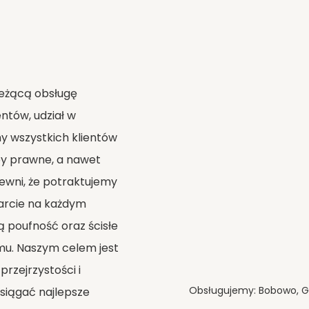
bieżącą obsługę
tów, udział w
y wszystkich klientów
oby prawne, a nawet
ewni, że potraktujemy
arcie na każdym
 poufność oraz ścisłe
mu. Naszym celem jest
rzejrzystości i
Obsługujemy: Bobowo, G
siągać najlepsze