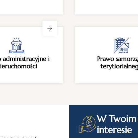
 administracyjne i
Prawo samorz
ieruchomości
terytiorialne
W Twoim
interesie