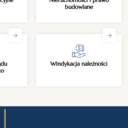
cyjne
Nieruchomości i prawo
budowlane
ądu
Windykacja należności
go