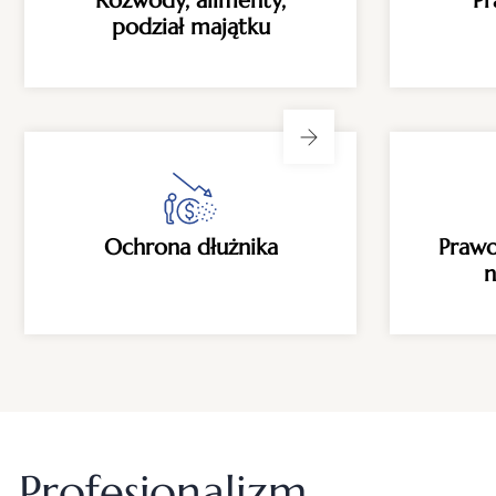
Rozwody, alimenty,
P
podział majątku
Ochrona dłużnika
Prawo
n
Profesjonalizm