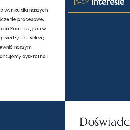
interesie
go wyniku dla naszych
adczenie procesowe.
 na Pomorzu, jak i w
głą wiedzę prawniczą
pewnić naszym
antujemy dyskretne i
Doświadc