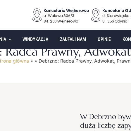
Kancelaria Wejherowo
Kancelaria Gd
ul. Wałowa 30A/3
ul. Starowiejska
84-200 Wejherowo
81-356 Gdynia
NIA
WINDYKACJA
ZAUFALI NAM
OPINIE
KON
 Radca Prawny, Adwokat
trona główna
»
»
Debrzno: Radca Prawny, Adwokat, Prawn
W Debrzno bywam
dużą liczbę zap