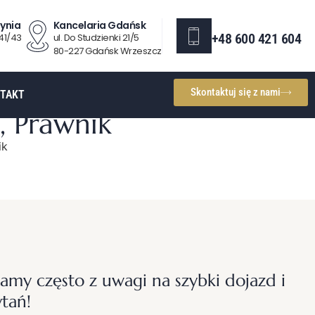
ynia
Kancelaria Gdańsk
+48 600 421 604
 41/43
ul. Do Studzienki 21/5
80-227 Gdańsk Wrzeszcz
Skontaktuj się z nami
TAKT
, Prawnik
ik
y często z uwagi na szybki dojazd i
ytań!