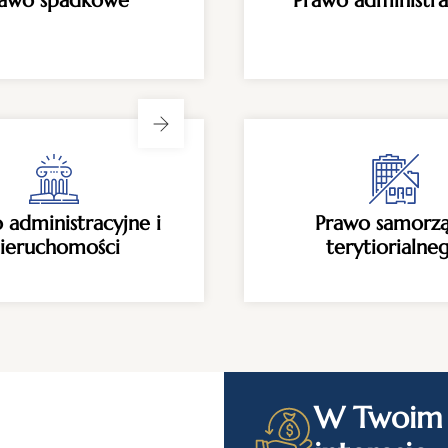
rawo spadkowe
Prawo administra
 administracyjne i
Prawo samorz
ieruchomości
terytiorialne
W Twoim