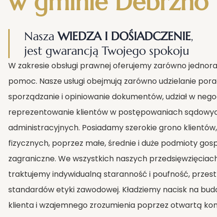
w gminie Debrzno
Nasza
WIEDZA I DOŚIADCZENIE
,
jest gwarancją Twojego spokoju
W zakresie obsługi prawnej oferujemy zarówno jednoraz
pomoc. Nasze usługi obejmują zarówno udzielanie por
sporządzanie i opiniowanie dokumentów, udział w negocj
reprezentowanie klientów w postępowaniach sądowyc
administracyjnych. Posiadamy szerokie grono klientó
fizycznych, poprzez małe, średnie i duże podmioty gos
zagraniczne. We wszystkich naszych przedsięwzięciac
traktujemy indywidualną staranność i poufność, przes
standardów etyki zawodowej. Kładziemy nacisk na bud
klienta i wzajemnego zrozumienia poprzez otwartą ko