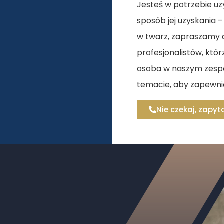
Jesteś w potrzebie u
sposób jej uzyskania – 
w twarz, zapraszamy d
profesjonalistów, któ
osoba w naszym zespo
temacie, aby zapewnić
Nie czekaj, zapyta