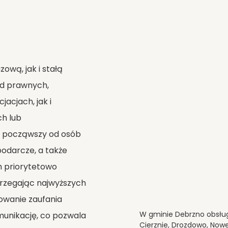
ową, jak i stałą
ad prawnych,
acjach, jak i
h lub
w, począwszy od osób
podarcze, a także
h priorytetowo
trzegając najwyższych
owanie zaufania
W gminie Debrzno obsług
munikację, co pozwala
Cierznie, Drozdowo, Now