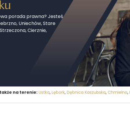
ku
howa porada prawna? Jesteś
ebrzno, Uniechów, Stare
trzeczona, Cierznie,
także na terenie:
Ustka
,
Lębork
,
Dębnica Kaszubska
,
Chmielno
,