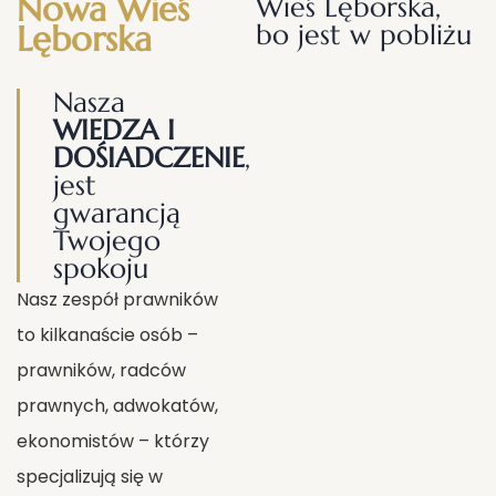
Nowa Wieś
Wieś Lęborska,
Lęborska
bo jest w pobliżu
Nasza
WIEDZA I
DOŚIADCZENIE
,
jest
gwarancją
Twojego
spokoju
Nasz zespół prawników
to kilkanaście osób –
prawników, radców
prawnych, adwokatów,
ekonomistów – którzy
specjalizują się w