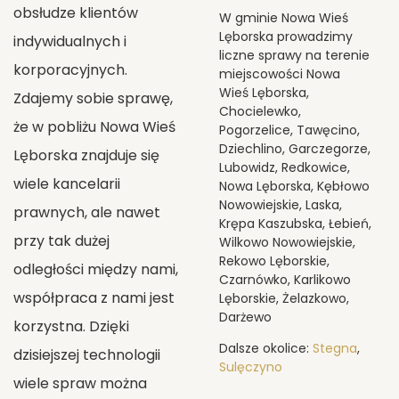
obsłudze klientów
W gminie Nowa Wieś
Lęborska prowadzimy
indywidualnych i
liczne sprawy na terenie
korporacyjnych.
miejscowości Nowa
Wieś Lęborska,
Zdajemy sobie sprawę,
Chocielewko,
że w pobliżu Nowa Wieś
Pogorzelice, Tawęcino,
Dziechlino, Garczegorze,
Lęborska znajduje się
Lubowidz, Redkowice,
wiele kancelarii
Nowa Lęborska, Kębłowo
Nowowiejskie, Laska,
prawnych, ale nawet
Krępa Kaszubska, Łebień,
przy tak dużej
Wilkowo Nowowiejskie,
Rekowo Lęborskie,
odległości między nami,
Czarnówko, Karlikowo
współpraca z nami jest
Lęborskie, Żelazkowo,
Darżewo
korzystna. Dzięki
Dalsze okolice:
Stegna
,
dzisiejszej technologii
Sulęczyno
wiele spraw można