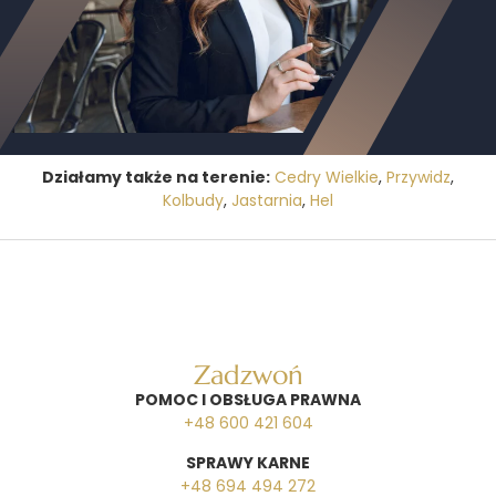
Działamy także na terenie:
Cedry Wielkie
,
Przywidz
,
Kolbudy
,
Jastarnia
,
Hel
Zadzwoń
POMOC I OBSŁUGA PRAWNA
+48 600 421 604
SPRAWY KARNE
+48 694 494 272