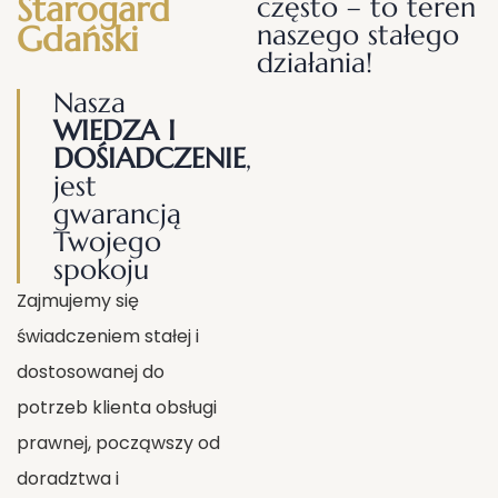
Starogard
często – to teren
Gdański
naszego stałego
działania!
Nasza
WIEDZA I
DOŚIADCZENIE
,
jest
gwarancją
Twojego
spokoju
Zajmujemy się
świadczeniem stałej i
dostosowanej do
potrzeb klienta obsługi
prawnej, począwszy od
doradztwa i