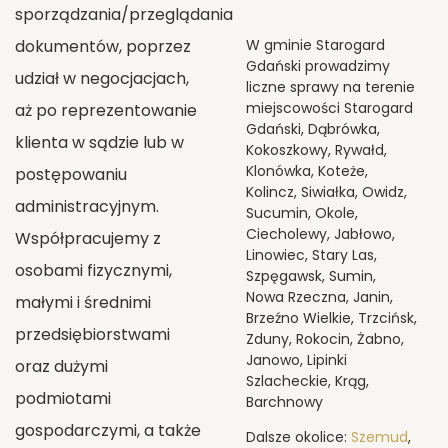
sporządzania/przeglądania
dokumentów, poprzez
W gminie Starogard
Gdański prowadzimy
udział w negocjacjach,
liczne sprawy na terenie
miejscowości Starogard
aż po reprezentowanie
Gdański, Dąbrówka,
klienta w sądzie lub w
Kokoszkowy, Rywałd,
Klonówka, Koteże,
postępowaniu
Kolincz, Siwiałka, Owidz,
administracyjnym.
Sucumin, Okole,
Ciecholewy, Jabłowo,
Współpracujemy z
Linowiec, Stary Las,
osobami fizycznymi,
Szpęgawsk, Sumin,
Nowa Rzeczna, Janin,
małymi i średnimi
Brzeźno Wielkie, Trzcińsk,
przedsiębiorstwami
Zduny, Rokocin, Żabno,
Janowo, Lipinki
oraz dużymi
Szlacheckie, Krąg,
podmiotami
Barchnowy
gospodarczymi, a także
Dalsze okolice:
Szemud
,