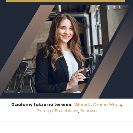
Działamy także na terenie:
Miłoradz
,
Czarna Woda
,
Gardeja
,
Przechlewo
,
Bobowo